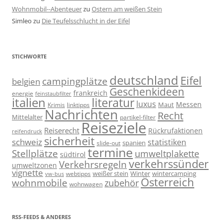
Wohnmobil--Abenteuer
zu
Ostern am weißen Stein
Simleo
zu
Die Teufelsschlucht in der Eifel
STICHWORTE
deutschland
Eifel
campingplätze
belgien
Geschenkideen
frankreich
energie
feinstaubfilter
italien
literatur
luxus
Messen
linktipps
Maut
Krimis
Nachrichten
Recht
Mittelalter
partikel-filter
Reiseziele
Reiserecht
Rückrufaktionen
reifendruck
sicherheit
schweiz
statistiken
spanien
slide-out
termine
Stellplätze
umweltplakette
südtirol
verkehrssünder
Verkehrsregeln
umweltzonen
vignette
weißer stein
Winter
wintercamping
webtipps
vw-bus
Österreich
wohnmobile
zubehör
wohnwagen
RSS-FEEDS & ANDERES