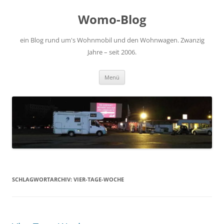
Zum
Inhalt
Womo-Blog
springen
ein Blog rund um's Wohnmobil und den Wohnwagen. Zwanzig
Jahre – seit 2006.
Menü
SCHLAGWORTARCHIV:
VIER-TAGE-WOCHE