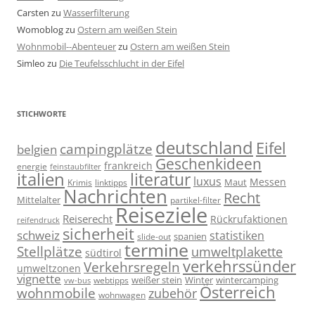
Carsten
zu
Wasserfilterung
Womoblog
zu
Ostern am weißen Stein
Wohnmobil--Abenteuer
zu
Ostern am weißen Stein
Simleo
zu
Die Teufelsschlucht in der Eifel
STICHWORTE
deutschland
Eifel
campingplätze
belgien
Geschenkideen
frankreich
energie
feinstaubfilter
italien
literatur
luxus
Messen
linktipps
Maut
Krimis
Nachrichten
Recht
Mittelalter
partikel-filter
Reiseziele
Reiserecht
Rückrufaktionen
reifendruck
sicherheit
schweiz
statistiken
spanien
slide-out
termine
Stellplätze
umweltplakette
südtirol
verkehrssünder
Verkehrsregeln
umweltzonen
vignette
weißer stein
Winter
wintercamping
webtipps
vw-bus
Österreich
wohnmobile
zubehör
wohnwagen