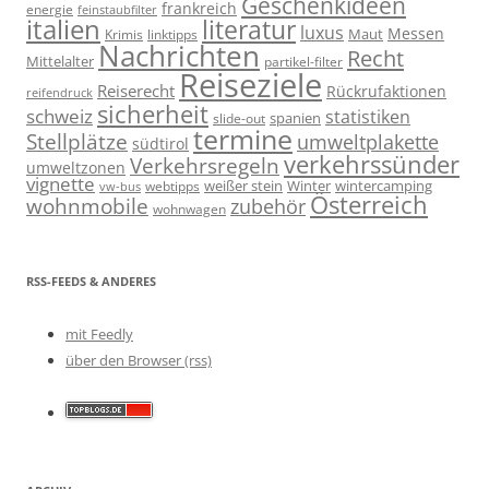
Geschenkideen
frankreich
energie
feinstaubfilter
italien
literatur
luxus
Messen
linktipps
Maut
Krimis
Nachrichten
Recht
Mittelalter
partikel-filter
Reiseziele
Reiserecht
Rückrufaktionen
reifendruck
sicherheit
schweiz
statistiken
spanien
slide-out
termine
Stellplätze
umweltplakette
südtirol
verkehrssünder
Verkehrsregeln
umweltzonen
vignette
weißer stein
Winter
wintercamping
webtipps
vw-bus
Österreich
wohnmobile
zubehör
wohnwagen
RSS-FEEDS & ANDERES
mit Feedly
über den Browser (rss)