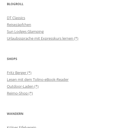
BLOGROLL
DT Classics
Reisezäpfchen
Sun Lodges Glamping
Urlaubssprache mit Expresskurs lernen (*)
SHOPS
Fritz Berger (*)
Lesen mit dem Tolino-eBook-Reader
Outdoor-Laden (*)
Reimo-Shop (*)
WANDERN
Kölner Eifelverein