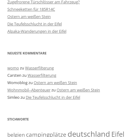
Zugefrorene Türschlösser am Fahrzeug?
Schneeketten für 185R14C
Ostern am weißen Stein
Die Teufelsschlucht in der Eifel
Alpaka-Wanderungen in der Eifel
NEUESTE KOMMENTARE
womo
zu
Wasserfilterung
Carsten
zu
Wasserfilterung
Womoblog
zu
Ostern am weißen Stein
Wohnmobil--Abenteuer
zu
Ostern am weißen Stein
Simleo
zu
Die Teufelsschlucht in der Eifel
STICHWORTE
deutschland
Eifel
campingplätze
belgien