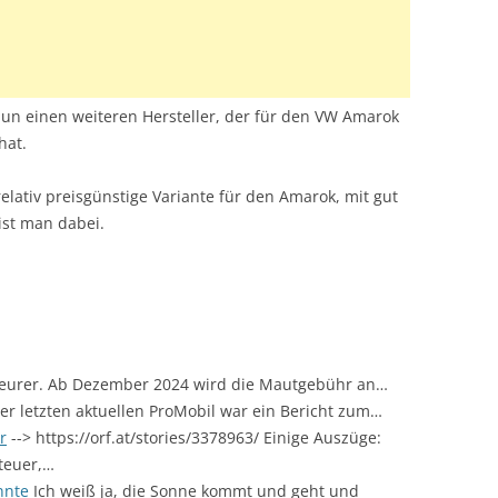
nun einen weiteren Hersteller, der für den VW Amarok
hat.
relativ preisgünstige Variante für den Amarok, mit gut
ist man dabei.
 teurer. Ab Dezember 2024 wird die Mautgebühr an…
er letzten aktuellen ProMobil war ein Bericht zum…
r
--> https://orf.at/stories/3378963/ Einige Auszüge:
teuer,…
nnte
Ich weiß ja, die Sonne kommt und geht und