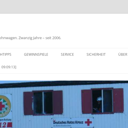
nwagen. Zwanzig Jahre – seit 2006.
HTIPPS
GEWINNSPIELE
SERVICE
SICHERHEIT
ÜBER
BIL
 09:09:13]