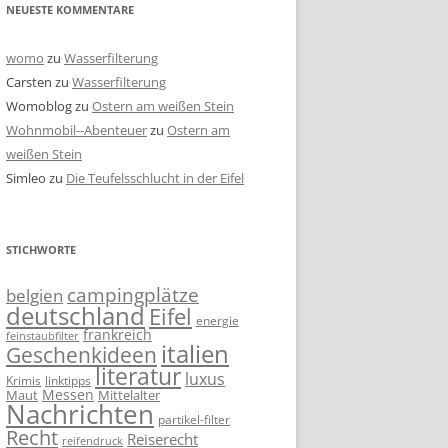
NEUESTE KOMMENTARE
womo
zu
Wasserfilterung
Carsten
zu
Wasserfilterung
Womoblog
zu
Ostern am weißen Stein
Wohnmobil--Abenteuer
zu
Ostern am
weißen Stein
Simleo
zu
Die Teufelsschlucht in der Eifel
STICHWORTE
campingplätze
belgien
deutschland
Eifel
energie
frankreich
feinstaubfilter
italien
Geschenkideen
literatur
luxus
linktipps
Krimis
Messen
Mittelalter
Maut
Nachrichten
partikel-filter
Recht
Reiserecht
reifendruck