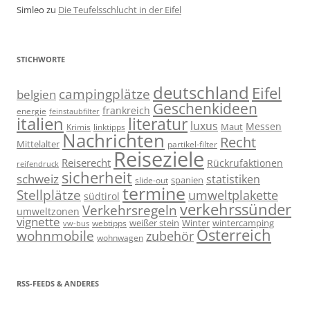
Simleo
zu
Die Teufelsschlucht in der Eifel
STICHWORTE
deutschland
Eifel
campingplätze
belgien
Geschenkideen
frankreich
energie
feinstaubfilter
italien
literatur
luxus
Messen
linktipps
Maut
Krimis
Nachrichten
Recht
Mittelalter
partikel-filter
Reiseziele
Reiserecht
Rückrufaktionen
reifendruck
sicherheit
schweiz
statistiken
spanien
slide-out
termine
Stellplätze
umweltplakette
südtirol
verkehrssünder
Verkehrsregeln
umweltzonen
vignette
weißer stein
Winter
wintercamping
webtipps
vw-bus
Österreich
wohnmobile
zubehör
wohnwagen
RSS-FEEDS & ANDERES