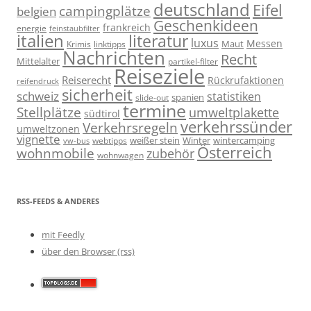
deutschland
Eifel
campingplätze
belgien
Geschenkideen
frankreich
energie
feinstaubfilter
italien
literatur
luxus
Messen
linktipps
Maut
Krimis
Nachrichten
Recht
Mittelalter
partikel-filter
Reiseziele
Reiserecht
Rückrufaktionen
reifendruck
sicherheit
schweiz
statistiken
spanien
slide-out
termine
Stellplätze
umweltplakette
südtirol
verkehrssünder
Verkehrsregeln
umweltzonen
vignette
weißer stein
Winter
wintercamping
webtipps
vw-bus
Österreich
wohnmobile
zubehör
wohnwagen
RSS-FEEDS & ANDERES
mit Feedly
über den Browser (rss)