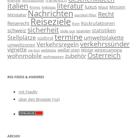
energie
feinstaubfilter
italien
literatur
luxus
Messen
linktipps
Maut
Krimis
Nachrichten
Recht
Mittelalter
partikel-filter
Reiseziele
Reiserecht
Rückrufaktionen
Roth
sicherheit
schweiz
statistiken
spanien
slide-out
termine
Stellplätze
umweltplakette
südtirol
verkehrssünder
Verkehrsregeln
umweltzonen
vignette
weißer stein
Winter
wintercamping
webtipps
vw-bus
Österreich
wohnmobile
zubehör
wohnwagen
RSS-FEEDS & ANDERES
mit Feedly
über den Browser (rss)
ARCHIV