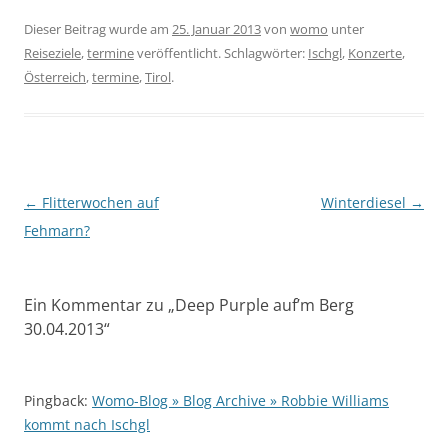
Dieser Beitrag wurde am
25. Januar 2013
von
womo
unter
Reiseziele
,
termine
veröffentlicht. Schlagwörter:
Ischgl
,
Konzerte
,
Österreich
,
termine
,
Tirol
.
Beitragsnavigation
←
Flitterwochen auf
Winterdiesel
→
Fehmarn?
Ein Kommentar zu „
Deep Purple auf’m Berg
30.04.2013
“
Pingback:
Womo-Blog » Blog Archive » Robbie Williams
kommt nach Ischgl