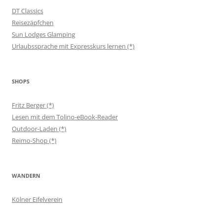
DT Classics
Reisezäpfchen
Sun Lodges Glamping
Urlaubssprache mit Expresskurs lernen (*)
SHOPS
Fritz Berger (*)
Lesen mit dem Tolino-eBook-Reader
Outdoor-Laden (*)
Reimo-Shop (*)
WANDERN
Kölner Eifelverein