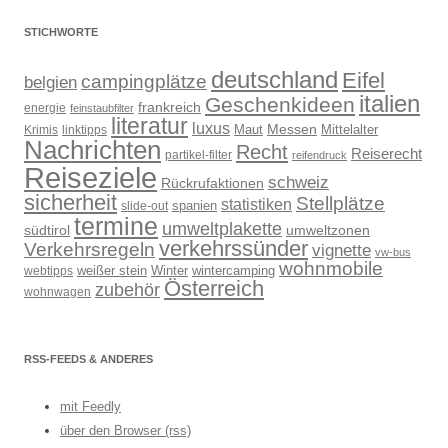
STICHWORTE
deutschland
Eifel
campingplätze
belgien
italien
Geschenkideen
frankreich
energie
feinstaubfilter
literatur
luxus
Messen
Mittelalter
linktipps
Maut
Krimis
Nachrichten
Recht
Reiserecht
partikel-filter
reifendruck
Reiseziele
schweiz
Rückrufaktionen
sicherheit
Stellplätze
statistiken
spanien
slide-out
termine
umweltplakette
südtirol
umweltzonen
verkehrssünder
Verkehrsregeln
vignette
vw-bus
wohnmobile
weißer stein
Winter
wintercamping
webtipps
Österreich
zubehör
wohnwagen
RSS-FEEDS & ANDERES
mit Feedly
über den Browser (rss)