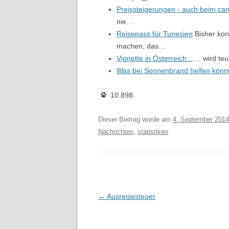
Preissteigerungen - auch beim c
nie…
Reisepass für Tunesien
Bisher kon
machen, das…
Vignette in Österreich...
... wird t
Was bei Sonnenbrand helfen könn
10.898
Dieser Beitrag wurde am
4. September 2014
Nachrichten
,
statistiken
.
Beitragsnavigation
←
Ausreisesteuer