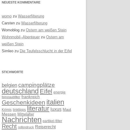
NEUESTE KOMMENTARE
womo
zu
Wasserfilterung
Carsten
zu
Wasserfilterung
Womoblog
zu
Ostern am weißen Stein
Wohnmobil--Abenteuer
zu
Ostern am
weißen Stein
Simleo
zu
Die Teufelsschlucht in der Eifel
STICHWORTE
campingplätze
belgien
deutschland
Eifel
energie
frankreich
feinstaubfilter
italien
Geschenkideen
literatur
luxus
linktipps
Maut
Krimis
Messen
Mittelalter
Nachrichten
partikel-filter
Recht
Reiserecht
reifendruck