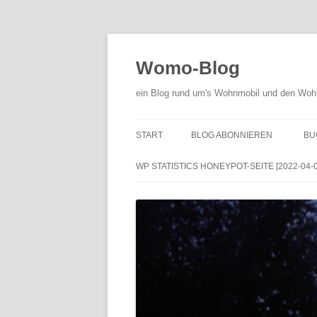
Zum
Inhalt
springen
Womo-Blog
ein Blog rund um's Wohnmobil und den Woh
START
BLOG ABONNIEREN
BU
WP STATISTICS HONEYPOT-SEITE [2022-04-01