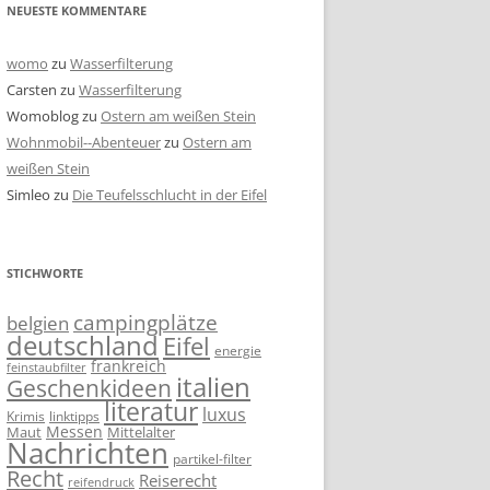
NEUESTE KOMMENTARE
womo
zu
Wasserfilterung
Carsten
zu
Wasserfilterung
Womoblog
zu
Ostern am weißen Stein
Wohnmobil--Abenteuer
zu
Ostern am
weißen Stein
Simleo
zu
Die Teufelsschlucht in der Eifel
STICHWORTE
campingplätze
belgien
deutschland
Eifel
energie
frankreich
feinstaubfilter
italien
Geschenkideen
literatur
luxus
linktipps
Krimis
Messen
Mittelalter
Maut
Nachrichten
partikel-filter
Recht
Reiserecht
reifendruck