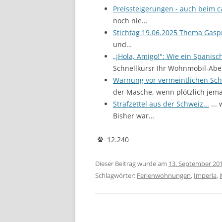
Preissteigerungen - auch beim 
noch nie…
Stichtag 19.06.2025 Thema Gasp
und…
„¡Hola, Amigo!": Wie ein Spanisc
Schnellkursr Ihr Wohnmobil-Abe
Warnung vor vermeintlichen Sc
der Masche, wenn plötzlich je
Strafzettel aus der Schweiz...
...
Bisher war…
12.240
Dieser Beitrag wurde am
13. September 20
Schlagwörter:
Ferienwohnungen
,
Imperia
,