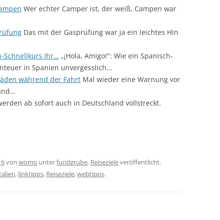
campen
Wer echter Camper ist, der weiß, Campen war
rüfung
Das mit der Gasprüfung war ja ein leichtes Hin
h-Schnellkurs Ihr…
„¡Hola, Amigo!": Wie ein Spanisch-
nteuer in Spanien unvergesslich…
häden während der Fahrt
Mal wieder eine Warnung vor
mand…
 werden ab sofort auch in Deutschland vollstreckt.
16
von
womo
unter
fundgrube
,
Reiseziele
veröffentlicht.
italien
,
linktipps
,
Reiseziele
,
webtipps
.