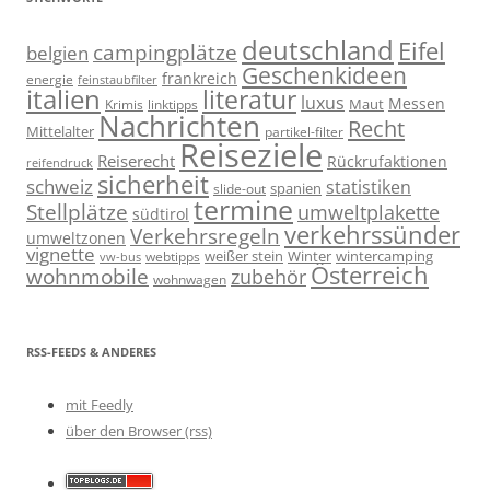
deutschland
Eifel
campingplätze
belgien
Geschenkideen
frankreich
energie
feinstaubfilter
italien
literatur
luxus
Messen
linktipps
Maut
Krimis
Nachrichten
Recht
Mittelalter
partikel-filter
Reiseziele
Reiserecht
Rückrufaktionen
reifendruck
sicherheit
schweiz
statistiken
spanien
slide-out
termine
Stellplätze
umweltplakette
südtirol
verkehrssünder
Verkehrsregeln
umweltzonen
vignette
weißer stein
Winter
wintercamping
webtipps
vw-bus
Österreich
wohnmobile
zubehör
wohnwagen
RSS-FEEDS & ANDERES
mit Feedly
über den Browser (rss)