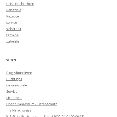
Reise Nachrichten
Reiseziele
Rezepte
service
sicherheit
termine
zubehör
SEITEN
Blog Abonnieren
Buchtipps
Gewinnspiele
Service
Sicherheit
Über / Impressum / Datenschutz
Bildnachweise
WP Statistics Honeypot-Seite [2022-04-01 09:09:13]