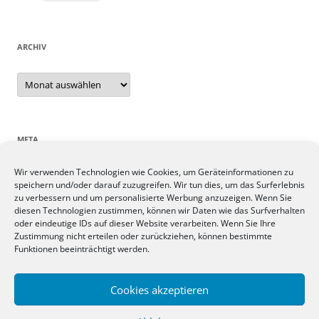
ARCHIV
Archiv
META
Wir verwenden Technologien wie Cookies, um Geräteinformationen zu
Anmelden
speichern und/oder darauf zuzugreifen. Wir tun dies, um das Surferlebnis
Eintrags-Feed
zu verbessern und um personalisierte Werbung anzuzeigen. Wenn Sie
Kommentar-Feed
diesen Technologien zustimmen, können wir Daten wie das Surfverhalten
oder eindeutige IDs auf dieser Website verarbeiten. Wenn Sie Ihre
WordPress.org
Zustimmung nicht erteilen oder zurückziehen, können bestimmte
Funktionen beeinträchtigt werden.
SIEBEN TAGE, SIEBEN THEMEN
Cookies akzeptieren