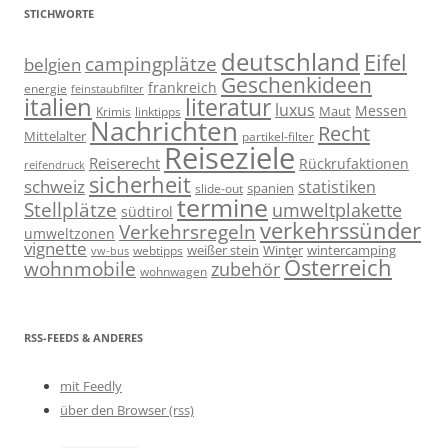
STICHWORTE
deutschland
Eifel
campingplätze
belgien
Geschenkideen
frankreich
energie
feinstaubfilter
italien
literatur
luxus
Messen
linktipps
Maut
Krimis
Nachrichten
Recht
Mittelalter
partikel-filter
Reiseziele
Reiserecht
Rückrufaktionen
reifendruck
sicherheit
schweiz
statistiken
spanien
slide-out
termine
Stellplätze
umweltplakette
südtirol
verkehrssünder
Verkehrsregeln
umweltzonen
vignette
weißer stein
Winter
wintercamping
webtipps
vw-bus
Österreich
wohnmobile
zubehör
wohnwagen
RSS-FEEDS & ANDERES
mit Feedly
über den Browser (rss)