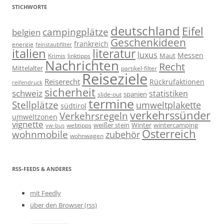
STICHWORTE
deutschland
Eifel
campingplätze
belgien
Geschenkideen
frankreich
energie
feinstaubfilter
italien
literatur
luxus
Messen
linktipps
Maut
Krimis
Nachrichten
Recht
Mittelalter
partikel-filter
Reiseziele
Reiserecht
Rückrufaktionen
reifendruck
sicherheit
schweiz
statistiken
spanien
slide-out
termine
Stellplätze
umweltplakette
südtirol
verkehrssünder
Verkehrsregeln
umweltzonen
vignette
weißer stein
Winter
wintercamping
webtipps
vw-bus
Österreich
wohnmobile
zubehör
wohnwagen
RSS-FEEDS & ANDERES
mit Feedly
über den Browser (rss)