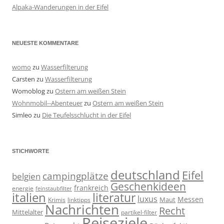
Alpaka-Wanderungen in der Eifel
NEUESTE KOMMENTARE
womo
zu
Wasserfilterung
Carsten
zu
Wasserfilterung
Womoblog
zu
Ostern am weißen Stein
Wohnmobil--Abenteuer
zu
Ostern am weißen Stein
Simleo
zu
Die Teufelsschlucht in der Eifel
STICHWORTE
deutschland
Eifel
campingplätze
belgien
Geschenkideen
frankreich
energie
feinstaubfilter
italien
literatur
luxus
Messen
linktipps
Maut
Krimis
Nachrichten
Recht
Mittelalter
partikel-filter
Reiseziele