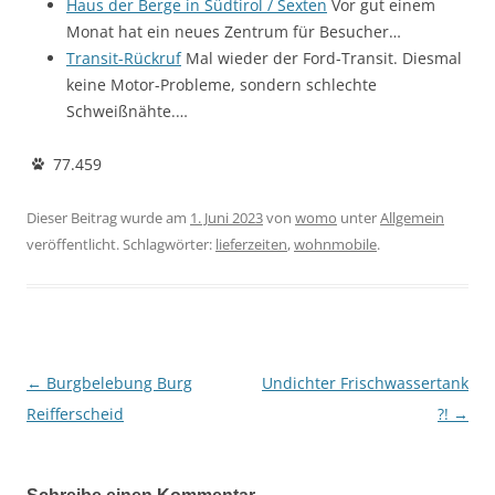
Haus der Berge in Südtirol / Sexten
Vor gut einem
Monat hat ein neues Zentrum für Besucher…
Transit-Rückruf
Mal wieder der Ford-Transit. Diesmal
keine Motor-Probleme, sondern schlechte
Schweißnähte.…
77.459
Dieser Beitrag wurde am
1. Juni 2023
von
womo
unter
Allgemein
veröffentlicht. Schlagwörter:
lieferzeiten
,
wohnmobile
.
←
Burgbelebung Burg
Undichter Frischwassertank
Beitragsnavigation
Reifferscheid
?!
→