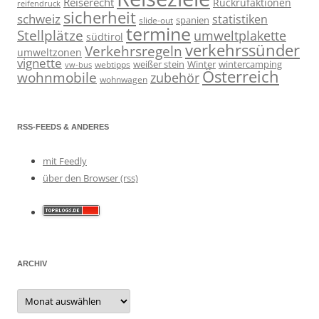
Reiserecht
Rückrufaktionen
reifendruck
sicherheit
schweiz
statistiken
spanien
slide-out
termine
Stellplätze
umweltplakette
südtirol
verkehrssünder
Verkehrsregeln
umweltzonen
vignette
weißer stein
Winter
wintercamping
webtipps
vw-bus
Österreich
wohnmobile
zubehör
wohnwagen
RSS-FEEDS & ANDERES
mit Feedly
über den Browser (rss)
ARCHIV
Archiv