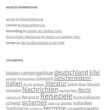
NEUESTE KOMMENTARE
womo
zu
Wasserfilterung
Carsten
zu
Wasserfilterung
Womoblog
zu
Ostern am weißen Stein
Wohnmobil--Abenteuer
zu
Ostern am weißen Stein
Simleo
zu
Die Teufelsschlucht in der Eifel
STICHWORTE
deutschland
Eifel
campingplätze
belgien
Geschenkideen
frankreich
energie
feinstaubfilter
italien
literatur
luxus
Messen
linktipps
Maut
Krimis
Nachrichten
Recht
Mittelalter
partikel-filter
Reiseziele
Reiserecht
Rückrufaktionen
reifendruck
sicherheit
schweiz
statistiken
spanien
slide-out
termine
Stellplätze
umweltplakette
südtirol