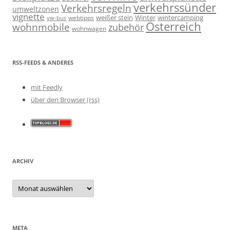
verkehrssünder
Verkehrsregeln
umweltzonen
vignette
weißer stein
Winter
wintercamping
webtipps
vw-bus
Österreich
wohnmobile
zubehör
wohnwagen
RSS-FEEDS & ANDERES
mit Feedly
über den Browser (rss)
ARCHIV
Archiv
META