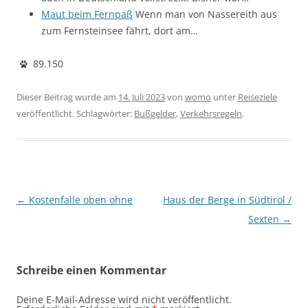
Maut beim Fernpaß
Wenn man von Nassereith aus
zum Fernsteinsee fährt, dort am…
89.150
Dieser Beitrag wurde am
14. Juli 2023
von
womo
unter
Reiseziele
veröffentlicht. Schlagwörter:
Bußgelder
,
Verkehrsregeln
.
Beitragsnavigation
←
Kostenfalle oben ohne
Haus der Berge in Südtirol /
Sexten
→
Schreibe einen Kommentar
Deine E-Mail-Adresse wird nicht veröffentlicht.