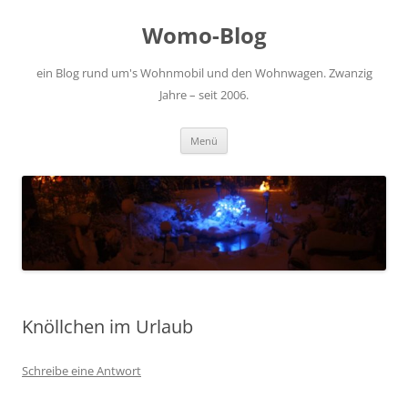
Zum
Inhalt
Womo-Blog
springen
ein Blog rund um's Wohnmobil und den Wohnwagen. Zwanzig
Jahre – seit 2006.
Menü
Knöllchen im Urlaub
Schreibe eine Antwort