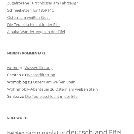
Zugefrorene Türschlösser am Fahrzeug?
Schneeketten für 185R14C
Ostern am weißen Stein
Die Teufelsschlucht in der Eifel
Alpaka-Wanderungen in der Eifel
NEUESTE KOMMENTARE
womo
zu
Wasserfilterung
Carsten
zu
Wasserfilterung
Womoblog
zu
Ostern am weißen Stein
Wohnmobil--Abenteuer
zu
Ostern am weißen Stein
Simleo
zu
Die Teufelsschlucht in der Eifel
STICHWORTE
deutschland
Eifel
campingplätze
belgien