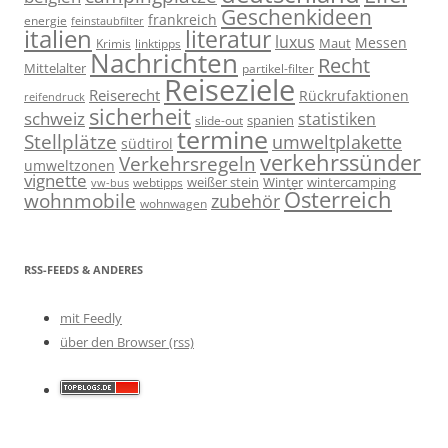
Geschenkideen
frankreich
energie
feinstaubfilter
italien
literatur
luxus
Messen
linktipps
Maut
Krimis
Nachrichten
Recht
Mittelalter
partikel-filter
Reiseziele
Reiserecht
Rückrufaktionen
reifendruck
sicherheit
schweiz
statistiken
spanien
slide-out
termine
Stellplätze
umweltplakette
südtirol
verkehrssünder
Verkehrsregeln
umweltzonen
vignette
weißer stein
Winter
wintercamping
webtipps
vw-bus
Österreich
wohnmobile
zubehör
wohnwagen
RSS-FEEDS & ANDERES
mit Feedly
über den Browser (rss)