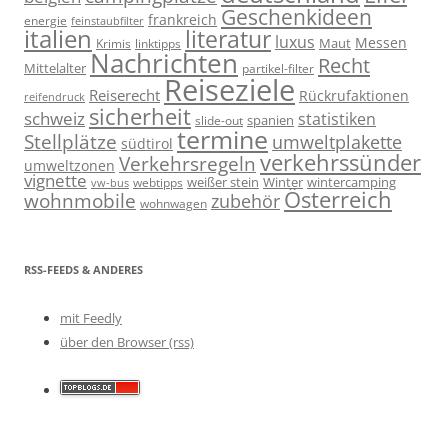
Geschenkideen
frankreich
energie
feinstaubfilter
italien
literatur
luxus
Messen
linktipps
Maut
Krimis
Nachrichten
Recht
Mittelalter
partikel-filter
Reiseziele
Reiserecht
Rückrufaktionen
reifendruck
sicherheit
schweiz
statistiken
spanien
slide-out
termine
Stellplätze
umweltplakette
südtirol
verkehrssünder
Verkehrsregeln
umweltzonen
vignette
weißer stein
Winter
wintercamping
webtipps
vw-bus
Österreich
wohnmobile
zubehör
wohnwagen
RSS-FEEDS & ANDERES
mit Feedly
über den Browser (rss)