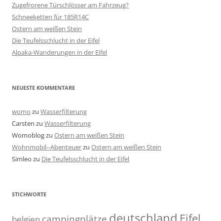
Zugefrorene Türschlösser am Fahrzeug?
Schneeketten für 185R14C
Ostern am weißen Stein
Die Teufelsschlucht in der Eifel
Alpaka-Wanderungen in der Eifel
NEUESTE KOMMENTARE
womo
zu
Wasserfilterung
Carsten
zu
Wasserfilterung
Womoblog
zu
Ostern am weißen Stein
Wohnmobil--Abenteuer
zu
Ostern am weißen Stein
Simleo
zu
Die Teufelsschlucht in der Eifel
STICHWORTE
deutschland
Eifel
campingplätze
belgien