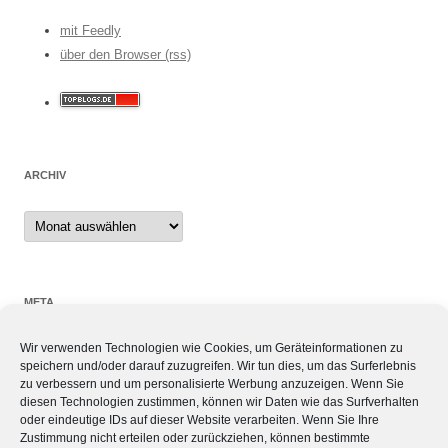
mit Feedly
über den Browser (rss)
ARCHIV
Archiv
META
Wir verwenden Technologien wie Cookies, um Geräteinformationen zu
Anmelden
speichern und/oder darauf zuzugreifen. Wir tun dies, um das Surferlebnis
Eintrags-Feed
zu verbessern und um personalisierte Werbung anzuzeigen. Wenn Sie
Kommentar-Feed
diesen Technologien zustimmen, können wir Daten wie das Surfverhalten
oder eindeutige IDs auf dieser Website verarbeiten. Wenn Sie Ihre
WordPress.org
Zustimmung nicht erteilen oder zurückziehen, können bestimmte