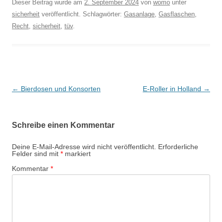
Dieser Beitrag wurde am
2. September 2024
von
womo
unter
sicherheit
veröffentlicht. Schlagwörter:
Gasanlage
,
Gasflaschen
,
Recht
,
sicherheit
,
tüv
.
Beitragsnavigation
←
Bierdosen und Konsorten
E-Roller in Holland
→
Schreibe einen Kommentar
Deine E-Mail-Adresse wird nicht veröffentlicht.
Erforderliche
Felder sind mit
*
markiert
Kommentar
*