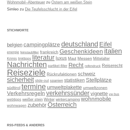
Wohnmobil--Abenteuer
zu
Ostern am weißen Stein
Simleo
zu
Die Teufelsschlucht in der Eifel
STICHWORTE
deutschland
Eifel
campingplätze
belgien
italien
Geschenkideen
frankreich
energie
feinstaubfilter
literatur
luxus
Messen
Mittelalter
linktipps
Maut
Krimis
Nachrichten
Recht
Reiserecht
partikel-filter
reifendruck
Reiseziele
schweiz
Rückrufaktionen
sicherheit
Stellplätze
statistiken
spanien
slide-out
termine
umweltplakette
südtirol
umweltzonen
verkehrssünder
Verkehrsregeln
vignette
vw-bus
wohnmobile
weißer stein
Winter
wintercamping
webtipps
Österreich
zubehör
wohnwagen
RSS-FEEDS & ANDERES