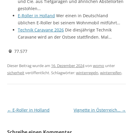
und Cie. aus Tiefgaragen und ähnlichen Abstellorten
gestohlen…
E-Roller in Holland
Wer einen in Deutschland
üblichen E-Roller bei seinem Wohnmobil mitführt…
Technik Caravane 2026
Die diesjährige Technik
Caravane wird an der Ostsee stattfinden. Mal…
77.577
Dieser Beitrag wurde am
16. Dezember 2024
von
womo
unter
sicherheit
veröffentlicht. Schlagwörter:
winterregeln
,
winterreifen
.
Beitragsnavigation
←
E-Roller in Holland
Vignette in Österreich…
→
Schreibe einen Kommentar