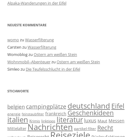
Alpaka-Wanderungen in der Eifel
NEUESTE KOMMENTARE
womo
zu
Wasserfilterung
Carsten
zu
Wasserfilterung
Womoblog
zu
Ostern am weißen Stein
Wohnmobil--Abenteuer
zu
Ostern am weißen Stein
Simleo
zu
Die Teufelsschlucht in der Eifel
STICHWORTE
deutschland
Eifel
campingplätze
belgien
Geschenkideen
frankreich
energie
feinstaubfilter
italien
literatur
luxus
Messen
linktipps
Maut
Krimis
Nachrichten
Recht
Mittelalter
partikel-filter
Reiseziele
Reiserecht
Rückrufaktionen