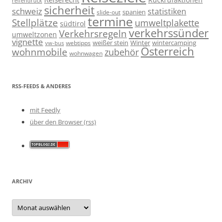
reifendruck
sicherheit
schweiz
statistiken
spanien
slide-out
termine
Stellplätze
umweltplakette
südtirol
verkehrssünder
Verkehrsregeln
umweltzonen
vignette
weißer stein
Winter
wintercamping
webtipps
vw-bus
Österreich
wohnmobile
zubehör
wohnwagen
RSS-FEEDS & ANDERES
mit Feedly
über den Browser (rss)
ARCHIV
Archiv