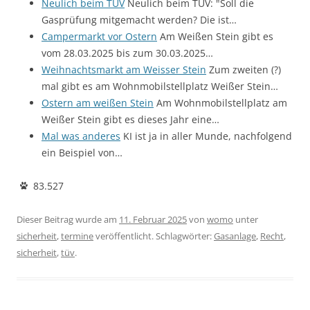
Neulich beim TÜV
Neulich beim TÜV: "Soll die
Gasprüfung mitgemacht werden? Die ist…
Campermarkt vor Ostern
Am Weißen Stein gibt es
vom 28.03.2025 bis zum 30.03.2025…
Weihnachtsmarkt am Weisser Stein
Zum zweiten (?)
mal gibt es am Wohnmobilstellplatz Weißer Stein…
Ostern am weißen Stein
Am Wohnmobilstellplatz am
Weißer Stein gibt es dieses Jahr eine…
Mal was anderes
KI ist ja in aller Munde, nachfolgend
ein Beispiel von…
83.527
Dieser Beitrag wurde am
11. Februar 2025
von
womo
unter
sicherheit
,
termine
veröffentlicht. Schlagwörter:
Gasanlage
,
Recht
,
sicherheit
,
tüv
.