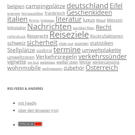
deutschland
Eifel
campingplätze
belgien
Geschenkideen
frankreich
energie
feinstaubfilter
italien
literatur
luxus
Messen
linktipps
Maut
Krimis
Nachrichten
Recht
Mittelalter
partikel-filter
Reiseziele
Reiserecht
Rückrufaktionen
reifendruck
sicherheit
schweiz
statistiken
spanien
slide-out
termine
Stellplätze
umweltplakette
südtirol
verkehrssünder
Verkehrsregeln
umweltzonen
vignette
weißer stein
Winter
wintercamping
webtipps
vw-bus
Österreich
wohnmobile
zubehör
wohnwagen
RSS-FEEDS & ANDERES
mit Feedly
über den Browser (rss)