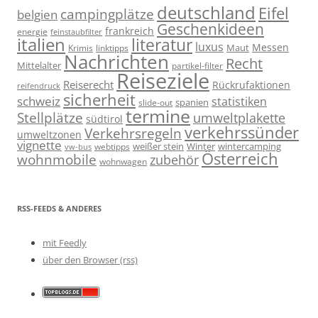
deutschland
Eifel
campingplätze
belgien
Geschenkideen
frankreich
energie
feinstaubfilter
italien
literatur
luxus
Messen
linktipps
Maut
Krimis
Nachrichten
Recht
Mittelalter
partikel-filter
Reiseziele
Reiserecht
Rückrufaktionen
reifendruck
sicherheit
schweiz
statistiken
spanien
slide-out
termine
Stellplätze
umweltplakette
südtirol
verkehrssünder
Verkehrsregeln
umweltzonen
vignette
weißer stein
Winter
wintercamping
webtipps
vw-bus
Österreich
wohnmobile
zubehör
wohnwagen
RSS-FEEDS & ANDERES
mit Feedly
über den Browser (rss)