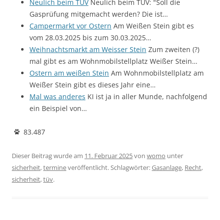
Neulich beim TÜV
Neulich beim TÜV: "Soll die
Gasprüfung mitgemacht werden? Die ist…
Campermarkt vor Ostern
Am Weißen Stein gibt es
vom 28.03.2025 bis zum 30.03.2025…
Weihnachtsmarkt am Weisser Stein
Zum zweiten (?)
mal gibt es am Wohnmobilstellplatz Weißer Stein…
Ostern am weißen Stein
Am Wohnmobilstellplatz am
Weißer Stein gibt es dieses Jahr eine…
Mal was anderes
KI ist ja in aller Munde, nachfolgend
ein Beispiel von…
83.487
Dieser Beitrag wurde am
11. Februar 2025
von
womo
unter
sicherheit
,
termine
veröffentlicht. Schlagwörter:
Gasanlage
,
Recht
,
sicherheit
,
tüv
.