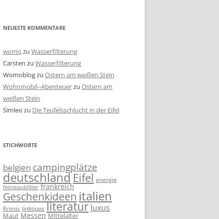
NEUESTE KOMMENTARE
womo
zu
Wasserfilterung
Carsten
zu
Wasserfilterung
Womoblog
zu
Ostern am weißen Stein
Wohnmobil--Abenteuer
zu
Ostern am
weißen Stein
Simleo
zu
Die Teufelsschlucht in der Eifel
STICHWORTE
campingplätze
belgien
deutschland
Eifel
energie
frankreich
feinstaubfilter
italien
Geschenkideen
literatur
luxus
linktipps
Krimis
Messen
Mittelalter
Maut