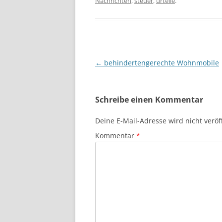
Nachrichten
,
steuer
,
urteile
.
Beitragsnavigation
←
behindertengerechte Wohnmobile
Schreibe einen Kommentar
Deine E-Mail-Adresse wird nicht veröff
Kommentar
*