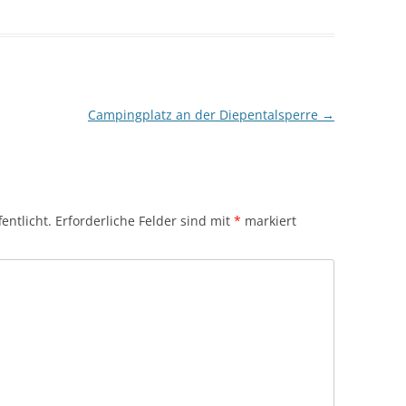
Campingplatz an der Diepentalsperre
→
entlicht.
Erforderliche Felder sind mit
*
markiert