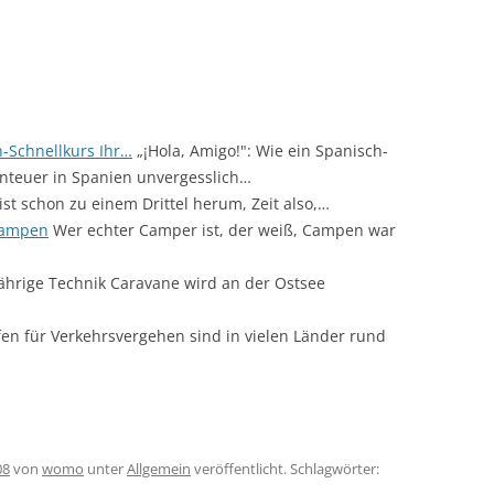
h-Schnellkurs Ihr…
„¡Hola, Amigo!": Wie ein Spanisch-
nteuer in Spanien unvergesslich…
ist schon zu einem Drittel herum, Zeit also,…
campen
Wer echter Camper ist, der weiß, Campen war
ährige Technik Caravane wird an der Ostsee
en für Verkehrsvergehen sind in vielen Länder rund
08
von
womo
unter
Allgemein
veröffentlicht. Schlagwörter: