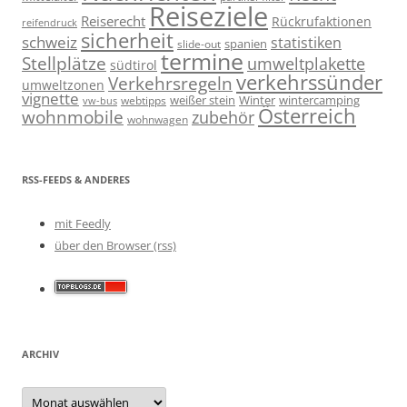
Reiseziele
Reiserecht
Rückrufaktionen
reifendruck
sicherheit
schweiz
statistiken
spanien
slide-out
termine
Stellplätze
umweltplakette
südtirol
verkehrssünder
Verkehrsregeln
umweltzonen
vignette
weißer stein
Winter
wintercamping
webtipps
vw-bus
Österreich
wohnmobile
zubehör
wohnwagen
RSS-FEEDS & ANDERES
mit Feedly
über den Browser (rss)
ARCHIV
Archiv