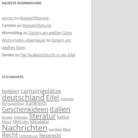
NEUESTE KOMMENTARE
womo
zu
Wasserfilterung
Carsten
zu
Wasserfilterung
Womoblog
zu
Ostern am weißen Stein
Wohnmobil--Abenteuer
zu
Ostern am
weißen Stein
Simleo
zu
Die Teufelsschlucht in der Eifel
STICHWORTE
campingplätze
belgien
deutschland
Eifel
energie
frankreich
feinstaubfilter
italien
Geschenkideen
literatur
luxus
linktipps
Krimis
Messen
Mittelalter
Maut
Nachrichten
partikel-filter
Recht
Reiserecht
reifendruck