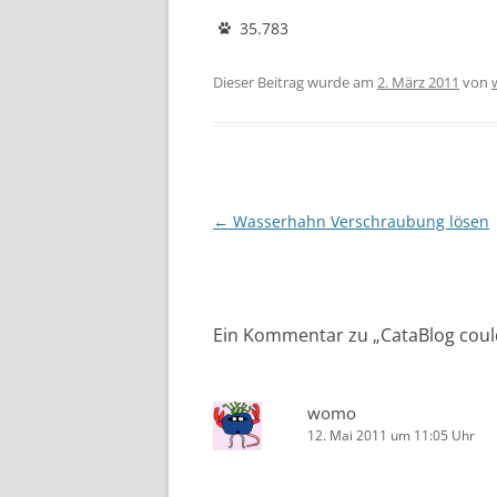
35.783
Dieser Beitrag wurde am
2. März 2011
von
Beitragsnavigation
←
Wasserhahn Verschraubung lösen
Ein Kommentar zu „
CataBlog coul
womo
12. Mai 2011 um 11:05 Uhr