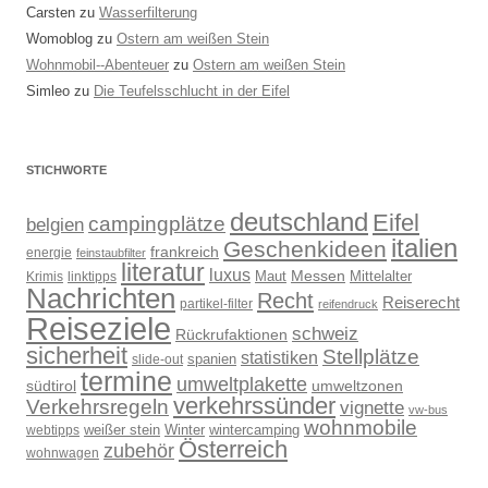
Carsten
zu
Wasserfilterung
Womoblog
zu
Ostern am weißen Stein
Wohnmobil--Abenteuer
zu
Ostern am weißen Stein
Simleo
zu
Die Teufelsschlucht in der Eifel
STICHWORTE
deutschland
Eifel
campingplätze
belgien
italien
Geschenkideen
frankreich
energie
feinstaubfilter
literatur
luxus
Messen
Mittelalter
linktipps
Maut
Krimis
Nachrichten
Recht
Reiserecht
partikel-filter
reifendruck
Reiseziele
schweiz
Rückrufaktionen
sicherheit
Stellplätze
statistiken
spanien
slide-out
termine
umweltplakette
südtirol
umweltzonen
verkehrssünder
Verkehrsregeln
vignette
vw-bus
wohnmobile
weißer stein
Winter
wintercamping
webtipps
Österreich
zubehör
wohnwagen