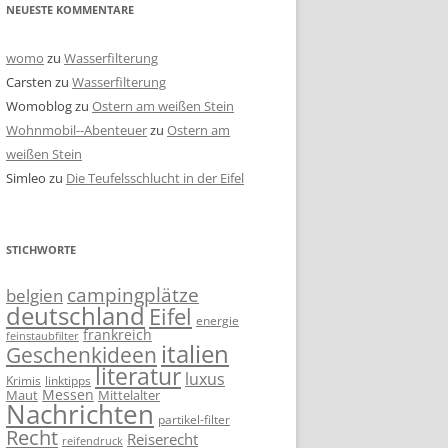
NEUESTE KOMMENTARE
womo
zu
Wasserfilterung
Carsten
zu
Wasserfilterung
Womoblog
zu
Ostern am weißen Stein
Wohnmobil--Abenteuer
zu
Ostern am
weißen Stein
Simleo
zu
Die Teufelsschlucht in der Eifel
STICHWORTE
campingplätze
belgien
deutschland
Eifel
energie
frankreich
feinstaubfilter
italien
Geschenkideen
literatur
luxus
linktipps
Krimis
Messen
Mittelalter
Maut
Nachrichten
partikel-filter
Recht
Reiserecht
reifendruck