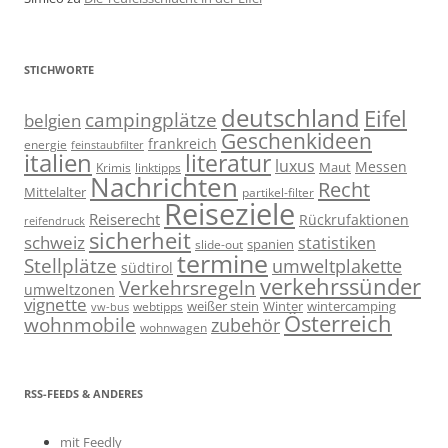
STICHWORTE
deutschland
Eifel
campingplätze
belgien
Geschenkideen
frankreich
energie
feinstaubfilter
italien
literatur
luxus
Messen
linktipps
Maut
Krimis
Nachrichten
Recht
Mittelalter
partikel-filter
Reiseziele
Reiserecht
Rückrufaktionen
reifendruck
sicherheit
schweiz
statistiken
spanien
slide-out
termine
Stellplätze
umweltplakette
südtirol
verkehrssünder
Verkehrsregeln
umweltzonen
vignette
weißer stein
Winter
wintercamping
webtipps
vw-bus
Österreich
wohnmobile
zubehör
wohnwagen
RSS-FEEDS & ANDERES
mit Feedly