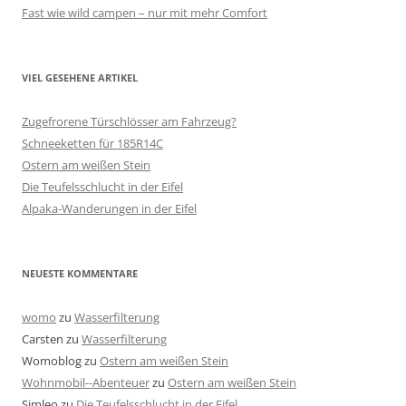
Fast wie wild campen – nur mit mehr Comfort
VIEL GESEHENE ARTIKEL
Zugefrorene Türschlösser am Fahrzeug?
Schneeketten für 185R14C
Ostern am weißen Stein
Die Teufelsschlucht in der Eifel
Alpaka-Wanderungen in der Eifel
NEUESTE KOMMENTARE
womo
zu
Wasserfilterung
Carsten
zu
Wasserfilterung
Womoblog
zu
Ostern am weißen Stein
Wohnmobil--Abenteuer
zu
Ostern am weißen Stein
Simleo
zu
Die Teufelsschlucht in der Eifel