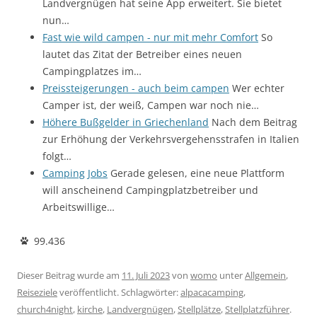
Landvergnügen hat seine App erweitert. Sie bietet
nun…
Fast wie wild campen - nur mit mehr Comfort
So
lautet das Zitat der Betreiber eines neuen
Campingplatzes im…
Preissteigerungen - auch beim campen
Wer echter
Camper ist, der weiß, Campen war noch nie…
Höhere Bußgelder in Griechenland
Nach dem Beitrag
zur Erhöhung der Verkehrsvergehensstrafen in Italien
folgt…
Camping Jobs
Gerade gelesen, eine neue Plattform
will anscheinend Campingplatzbetreiber und
Arbeitswillige…
99.436
Dieser Beitrag wurde am
11. Juli 2023
von
womo
unter
Allgemein
,
Reiseziele
veröffentlicht. Schlagwörter:
alpacacamping
,
church4night
,
kirche
,
Landvergnügen
,
Stellplätze
,
Stellplatzführer
.