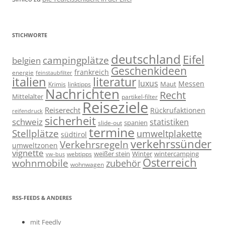
STICHWORTE
deutschland
Eifel
campingplätze
belgien
Geschenkideen
frankreich
energie
feinstaubfilter
italien
literatur
luxus
Messen
linktipps
Maut
Krimis
Nachrichten
Recht
Mittelalter
partikel-filter
Reiseziele
Reiserecht
Rückrufaktionen
reifendruck
sicherheit
schweiz
statistiken
spanien
slide-out
termine
Stellplätze
umweltplakette
südtirol
verkehrssünder
Verkehrsregeln
umweltzonen
vignette
weißer stein
Winter
wintercamping
webtipps
vw-bus
Österreich
wohnmobile
zubehör
wohnwagen
RSS-FEEDS & ANDERES
mit Feedly