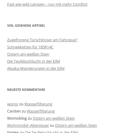
Fast wie wild campen – nur mit mehr Comfort
VIEL GESEHENE ARTIKEL
Zugefrorene Türschlösser am Fahrzeug?
Schneeketten für 185R14C
Ostern am weißen Stein
Die Teufelsschlucht in der Eifel
Alpaka-Wanderungen in der Eifel
NEUESTE KOMMENTARE
womo
zu
Wasserfilterung
Carsten
zu
Wasserfilterung
Womoblog
zu
Ostern am weißen Stein
Wohnmobil--Abenteuer
zu
Ostern am weißen Stein
Simleo
zu
Die Teufelsschlucht in der Eifel