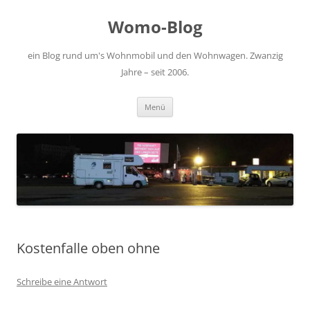
Zum
Inhalt
Womo-Blog
springen
ein Blog rund um's Wohnmobil und den Wohnwagen. Zwanzig
Jahre – seit 2006.
Menü
Kostenfalle oben ohne
Schreibe eine Antwort