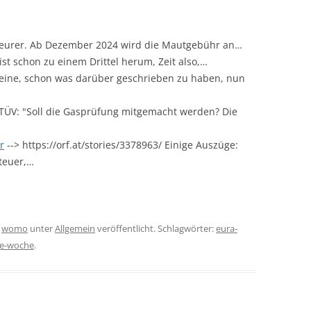
 teurer. Ab Dezember 2024 wird die Mautgebühr an…
ist schon zu einem Drittel herum, Zeit also,…
eine, schon was darüber geschrieben zu haben, nun
TÜV: "Soll die Gasprüfung mitgemacht werden? Die
r
--> https://orf.at/stories/3378963/ Einige Auszüge:
teuer,…
n
womo
unter
Allgemein
veröffentlicht. Schlagwörter:
eura-
ge-woche
.