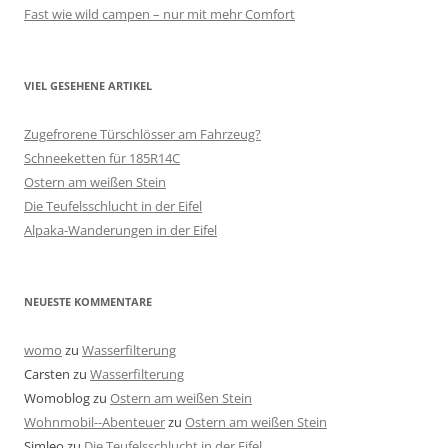
Fast wie wild campen – nur mit mehr Comfort
VIEL GESEHENE ARTIKEL
Zugefrorene Türschlösser am Fahrzeug?
Schneeketten für 185R14C
Ostern am weißen Stein
Die Teufelsschlucht in der Eifel
Alpaka-Wanderungen in der Eifel
NEUESTE KOMMENTARE
womo
zu
Wasserfilterung
Carsten
zu
Wasserfilterung
Womoblog
zu
Ostern am weißen Stein
Wohnmobil--Abenteuer
zu
Ostern am weißen Stein
Simleo
zu
Die Teufelsschlucht in der Eifel