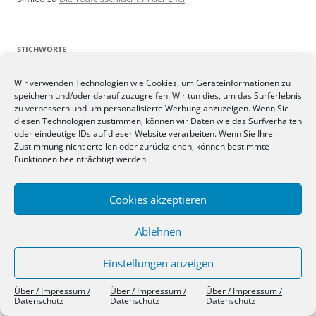
STICHWORTE
deutschland
Eifel
campingplätze
belgien
Wir verwenden Technologien wie Cookies, um Geräteinformationen zu
Geschenkideen
speichern und/oder darauf zuzugreifen. Wir tun dies, um das Surferlebnis
frankreich
energie
feinstaubfilter
zu verbessern und um personalisierte Werbung anzuzeigen. Wenn Sie
italien
literatur
luxus
Messen
linktipps
Maut
Krimis
diesen Technologien zustimmen, können wir Daten wie das Surfverhalten
Nachrichten
Recht
oder eindeutige IDs auf dieser Website verarbeiten. Wenn Sie Ihre
Mittelalter
partikel-filter
Reiseziele
Zustimmung nicht erteilen oder zurückziehen, können bestimmte
Reiserecht
Rückrufaktionen
reifendruck
Funktionen beeinträchtigt werden.
sicherheit
schweiz
statistiken
spanien
slide-out
termine
Stellplätze
umweltplakette
südtirol
verkehrssünder
Cookies akzeptieren
Verkehrsregeln
umweltzonen
vignette
weißer stein
Winter
wintercamping
webtipps
vw-bus
Österreich
wohnmobile
zubehör
Ablehnen
wohnwagen
Einstellungen anzeigen
RSS-FEEDS & ANDERES
Über / Impressum /
Über / Impressum /
Über / Impressum /
Datenschutz
Datenschutz
Datenschutz
mit Feedly